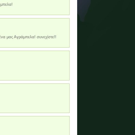
άμπελα!
μένα μας Αγράμπελα! συνεχίστε!!