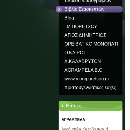
Έκθεση Φωτογραφιών
Βιβλίο Επισκεπτών
Blog
Ι.Μ ΠΟΡΕΤΣΟΥ
ΑΓΙΟΣ ΔΗΜΗΤΡΙΟΣ
ΟΡΕΙΒΑΤΙΚΟ ΜΟΝΟΠΑΤΙ
ΠΑΥΣΑΝΙΑ Ε31
Ο ΚΑΙΡΟΣ
Δ.ΚΑΛΑΒΡΥΤΩΝ
AGRAMPELA B.C
www.moniporetsou.gr
Χριστουγεννιάτικες ευχές .
Επαφή
ΑΓΡΑΜΠΕΛΑ
Αγράμπελα Καλαβρύτων Ν.