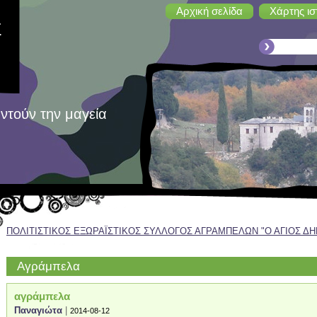
Αρχική σελίδα
Χάρτης ισ
Σ
ντούν την μαγεία
ΠΟΛΙΤΙΣΤΙΚΟΣ ΕΞΩΡΑΪΣΤΙΚΟΣ ΣΥΛΛΟΓΟΣ ΑΓΡΑΜΠΕΛΩΝ "Ο ΑΓΙΟΣ Δ
Σ
Αγράμπελα
αγράμπελα
Παναγιώτα
|
2014-08-12