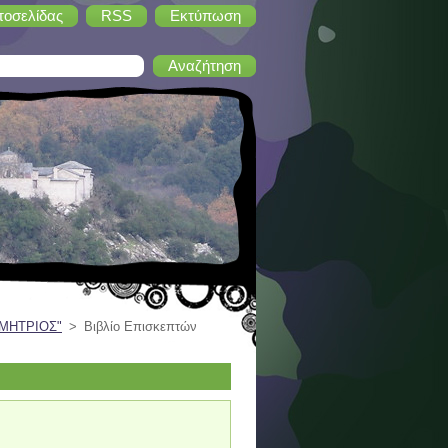
τοσελίδας
RSS
Εκτύπωση
ΗΜΗΤΡΙΟΣ"
>
Βιβλίο Επισκεπτών