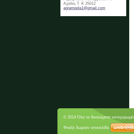
Αχαΐας Τ. Κ 25012
agrampel
a1@gmail
.com
© 2014 Όλα τα δικαιώματα κατοχυρωμέ
Φτιάξε δωρεάν ιστοσελίδα