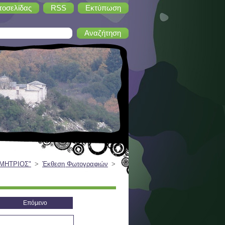
τοσελίδας
RSS
Εκτύπωση
ΗΜΗΤΡΙΟΣ"
>
Έκθεση Φωτογραφιών
>
Επόμενο