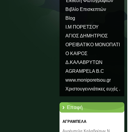
Έκθεση Φωτογραφιών
Βιβλίο Επισκεπτών
Blog
Ι.Μ ΠΟΡΕΤΣΟΥ
ΑΓΙΟΣ ΔΗΜΗΤΡΙΟΣ
ΟΡΕΙΒΑΤΙΚΟ ΜΟΝΟΠΑΤΙ
ΠΑΥΣΑΝΙΑ Ε31
Ο ΚΑΙΡΟΣ
Δ.ΚΑΛΑΒΡΥΤΩΝ
AGRAMPELA B.C
www.moniporetsou.gr
Χριστουγεννιάτικες ευχές .
Επαφή
ΑΓΡΑΜΠΕΛΑ
Αγράμπελα Καλαβρύτων Ν.