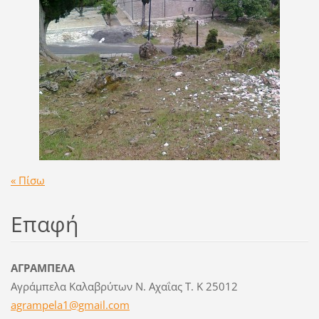
« Πίσω
Επαφή
ΑΓΡΑΜΠΕΛΑ
Αγράμπελα Καλαβρύτων Ν. Αχαΐας Τ. Κ 25012
agrampel
a1@gmail
.com