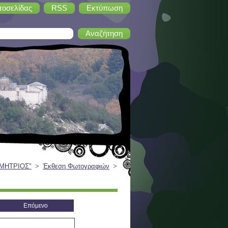
τοσελίδας
RSS
Εκτύπωση
ΗΜΗΤΡΙΟΣ"
>
Έκθεση Φωτογραφιών
>
Επόμενο