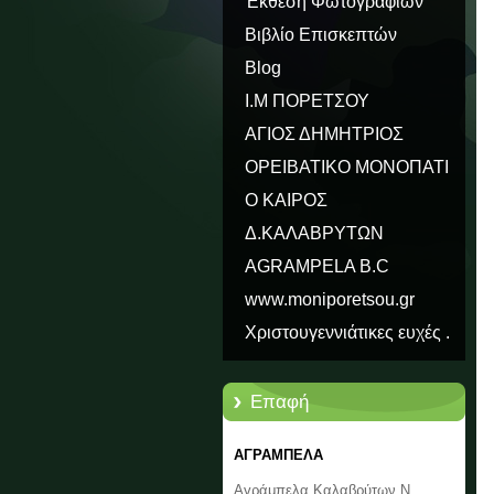
Έκθεση Φωτογραφιών
Βιβλίο Επισκεπτών
Blog
Ι.Μ ΠΟΡΕΤΣΟΥ
ΑΓΙΟΣ ΔΗΜΗΤΡΙΟΣ
ΟΡΕΙΒΑΤΙΚΟ ΜΟΝΟΠΑΤΙ
ΠΑΥΣΑΝΙΑ Ε31
Ο ΚΑΙΡΟΣ
Δ.ΚΑΛΑΒΡΥΤΩΝ
AGRAMPELA B.C
www.moniporetsou.gr
Χριστουγεννιάτικες ευχές .
Επαφή
ΑΓΡΑΜΠΕΛΑ
Αγράμπελα Καλαβρύτων Ν.