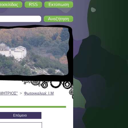
τοσελίδας
RSS
Εκτύπωση
ΗΜΗΤΡΙΟΣ"
>
Φωτογκαλερί: Ι.Μ
Επόμενο