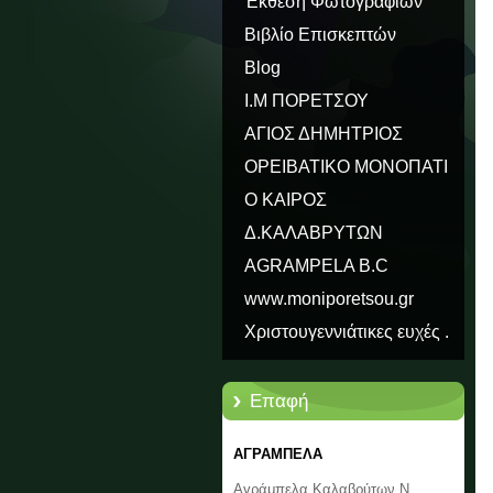
Έκθεση Φωτογραφιών
Βιβλίο Επισκεπτών
Blog
Ι.Μ ΠΟΡΕΤΣΟΥ
ΑΓΙΟΣ ΔΗΜΗΤΡΙΟΣ
ΟΡΕΙΒΑΤΙΚΟ ΜΟΝΟΠΑΤΙ
ΠΑΥΣΑΝΙΑ Ε31
Ο ΚΑΙΡΟΣ
Δ.ΚΑΛΑΒΡΥΤΩΝ
AGRAMPELA B.C
www.moniporetsou.gr
Χριστουγεννιάτικες ευχές .
Επαφή
ΑΓΡΑΜΠΕΛΑ
Αγράμπελα Καλαβρύτων Ν.