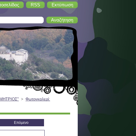
τοσελίδας
RSS
Εκτύπωση
ΗΜΗΤΡΙΟΣ"
>
Φωτογκαλερί:
Επόμενο