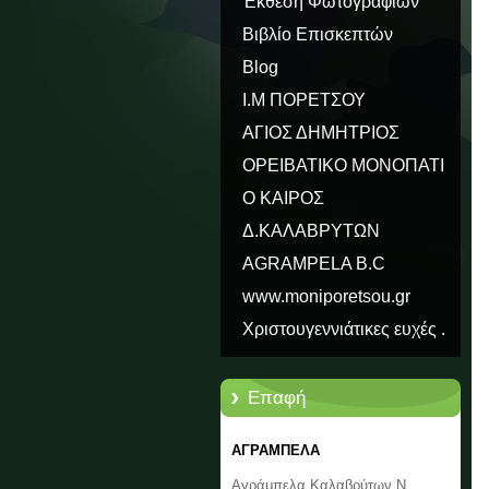
Έκθεση Φωτογραφιών
Βιβλίο Επισκεπτών
Blog
Ι.Μ ΠΟΡΕΤΣΟΥ
ΑΓΙΟΣ ΔΗΜΗΤΡΙΟΣ
ΟΡΕΙΒΑΤΙΚΟ ΜΟΝΟΠΑΤΙ
ΠΑΥΣΑΝΙΑ Ε31
Ο ΚΑΙΡΟΣ
Δ.ΚΑΛΑΒΡΥΤΩΝ
AGRAMPELA B.C
www.moniporetsou.gr
Χριστουγεννιάτικες ευχές .
Επαφή
ΑΓΡΑΜΠΕΛΑ
Αγράμπελα Καλαβρύτων Ν.